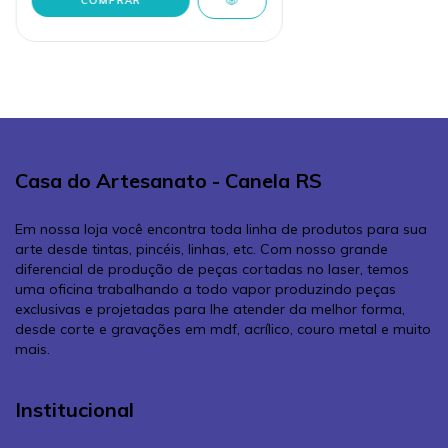
Casa do Artesanato - Canela RS
Em nossa loja você encontra toda linha de produtos para sua
arte desde tintas, pincéis, linhas, etc. Com nosso grande
diferencial de produção de peças cortadas no laser, temos
uma oficina trabalhando a todo vapor produzindo peças
exclusivas e projetadas para lhe atender da melhor forma,
desde corte e gravações em mdf, acrílico, couro metal e muito
mais.
Institucional