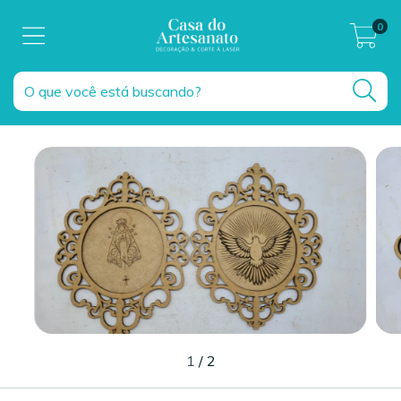
0
1
/
2