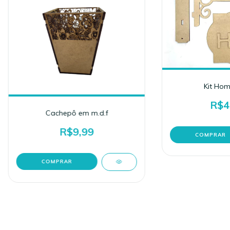
Kit Hom
R$4
Cachepô em m.d.f
R$9,99