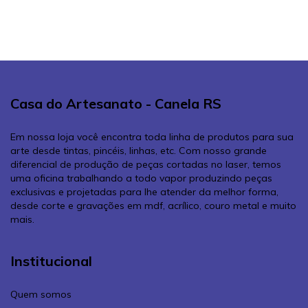
Casa do Artesanato - Canela RS
Em nossa loja você encontra toda linha de produtos para sua
arte desde tintas, pincéis, linhas, etc. Com nosso grande
diferencial de produção de peças cortadas no laser, temos
uma oficina trabalhando a todo vapor produzindo peças
exclusivas e projetadas para lhe atender da melhor forma,
desde corte e gravações em mdf, acrílico, couro metal e muito
mais.
Institucional
Quem somos