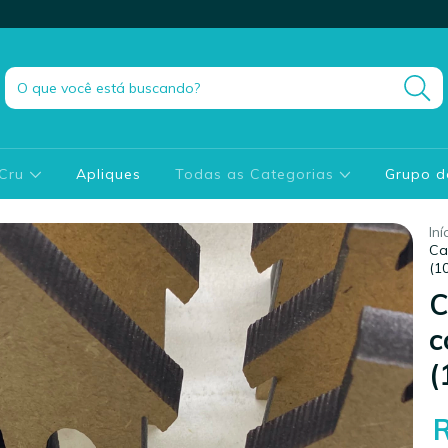
 Cru
Apliques
Todas as Categorias
Grupo 
Iní
Ca
(1
C
c
(