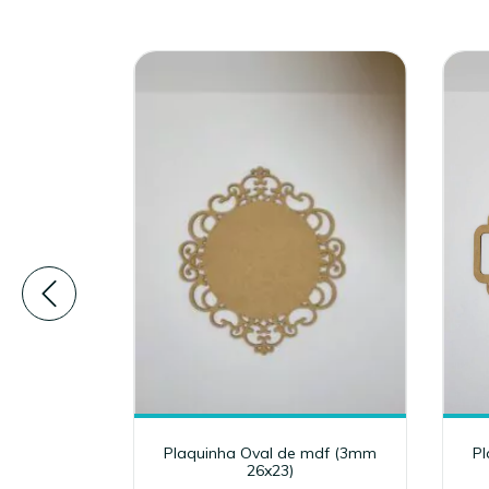
df (vários
Plaquinha Oval de mdf (3mm
Pl
26x23)