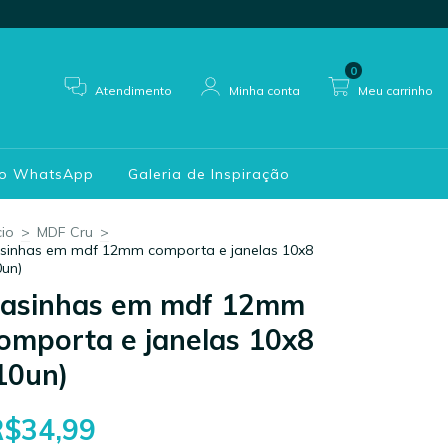
0
Atendimento
Minha conta
Meu carrinho
do WhatsApp
Galeria de Inspiração
cio
>
MDF Cru
>
sinhas em mdf 12mm comporta e janelas 10x8
0un)
asinhas em mdf 12mm
omporta e janelas 10x8
10un)
R$34,99