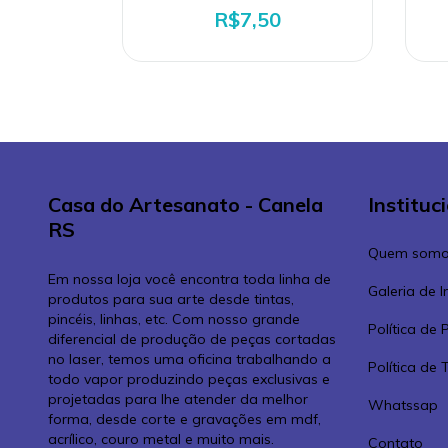
R$7,50
Casa do Artesanato - Canela
Instituc
RS
Quem somo
Em nossa loja você encontra toda linha de
Galeria de 
produtos para sua arte desde tintas,
pincéis, linhas, etc. Com nosso grande
Política de 
diferencial de produção de peças cortadas
no laser, temos uma oficina trabalhando a
Política de
todo vapor produzindo peças exclusivas e
projetadas para lhe atender da melhor
Whatssap
forma, desde corte e gravações em mdf,
acrílico, couro metal e muito mais.
Contato