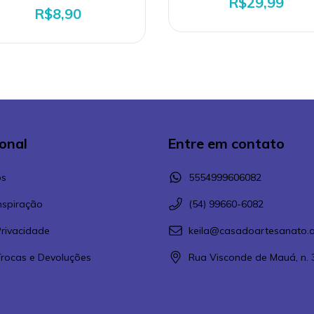
R$29,99
R$8,90
ional
Entre em contato
s
5554999606082
Inspiração
(54) 99660-6082
Privacidade
keila@casadoartesanato.a
 Trocas e Devoluções
Rua Visconde de Mauá, n. 