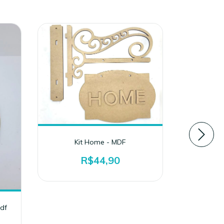
Kit Home - MDF
R$44,90
df
Porta tal