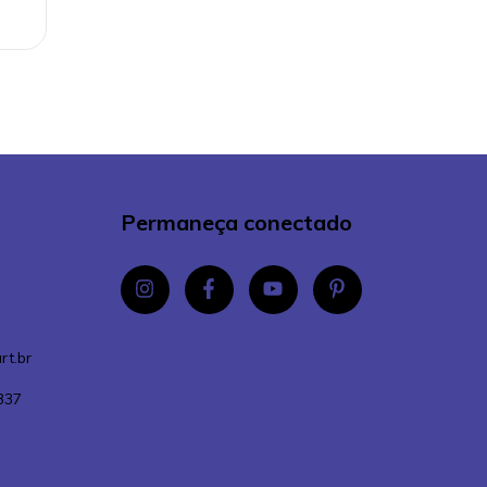
Permaneça conectado
rt.br
337