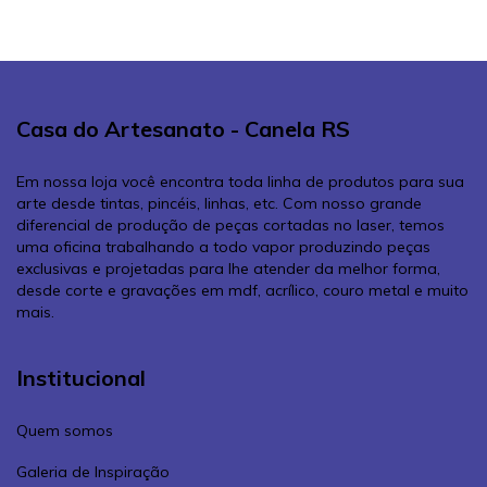
Casa do Artesanato - Canela RS
Em nossa loja você encontra toda linha de produtos para sua
arte desde tintas, pincéis, linhas, etc. Com nosso grande
diferencial de produção de peças cortadas no laser, temos
uma oficina trabalhando a todo vapor produzindo peças
exclusivas e projetadas para lhe atender da melhor forma,
desde corte e gravações em mdf, acrílico, couro metal e muito
mais.
Institucional
Quem somos
Galeria de Inspiração