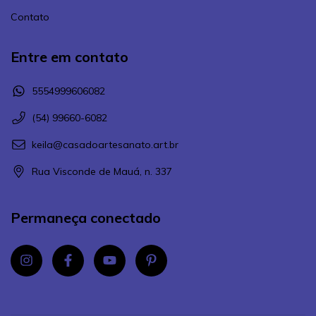
Contato
Entre em contato
5554999606082
(54) 99660-6082
keila@casadoartesanato.art.br
Rua Visconde de Mauá, n. 337
Permaneça conectado