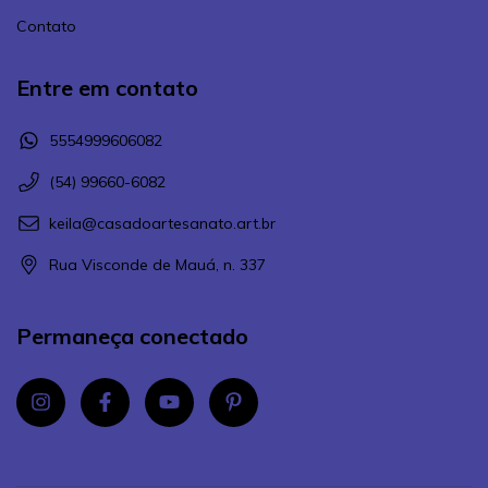
Contato
Entre em contato
5554999606082
(54) 99660-6082
keila@casadoartesanato.art.br
Rua Visconde de Mauá, n. 337
Permaneça conectado