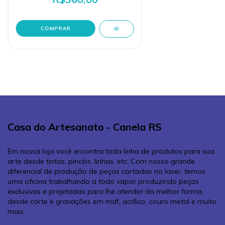
Casa do Artesanato - Canela RS
Em nossa loja você encontra toda linha de produtos para sua
arte desde tintas, pincéis, linhas, etc. Com nosso grande
diferencial de produção de peças cortadas no laser, temos
uma oficina trabalhando a todo vapor produzindo peças
exclusivas e projetadas para lhe atender da melhor forma,
desde corte e gravações em mdf, acrílico, couro metal e muito
mais.