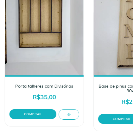
Porta talheres com Divisórias
Base de pinus c
30x
R$35,00
R$2