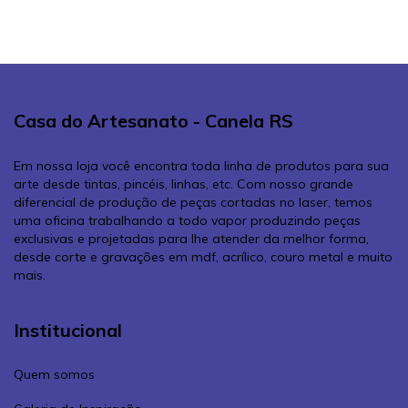
Casa do Artesanato - Canela RS
Em nossa loja você encontra toda linha de produtos para sua
arte desde tintas, pincéis, linhas, etc. Com nosso grande
diferencial de produção de peças cortadas no laser, temos
uma oficina trabalhando a todo vapor produzindo peças
exclusivas e projetadas para lhe atender da melhor forma,
desde corte e gravações em mdf, acrílico, couro metal e muito
mais.
Institucional
Quem somos